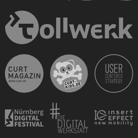
curt 
CURT - Das Stadtmagazi
Nürnberg Digital Festiva
Die 