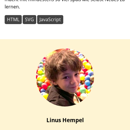
lernen.
HTML
SVG
JavaScript
Linus
Hempel