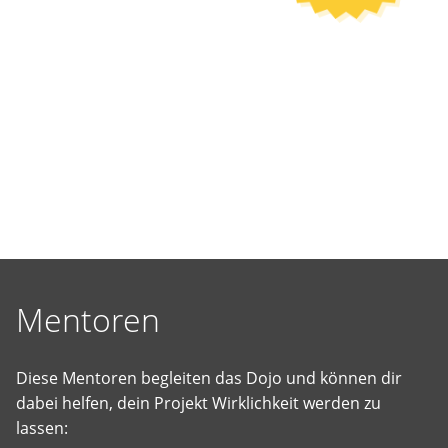
selbst
vorgeschlagene
Projekte
Wirklichkeit
werden
zu
lassen.
Mentoren
Diese Mentoren begleiten das Dojo und können dir
dabei helfen, dein Projekt Wirklichkeit werden zu
lassen: