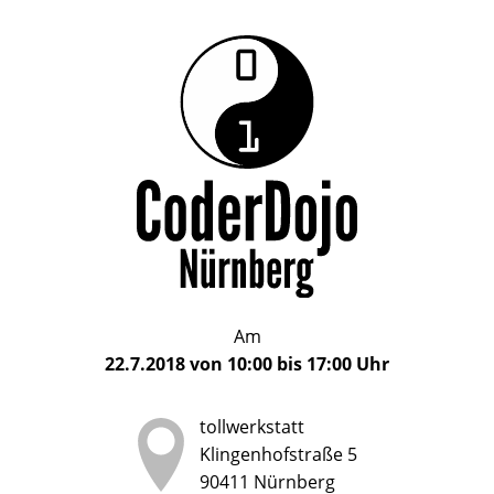
Das
CoderDojo
CoderDojo
Nürnberg
ist
Nürnberg
ein
Club
für
Kinder
und
Jugendliche
im
Am
Alter
22.7.2018
von
10:00
bis
17:00
Uhr
von
5
tollwerkstatt
bis
Klingenhofstraße 5
17
90411
Nürnberg
Jahren,