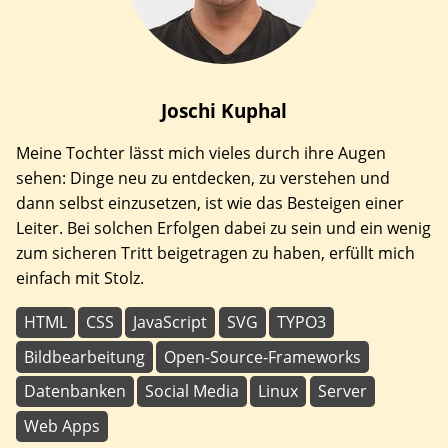
Joschi
Kuphal
Meine Tochter lässt mich vieles durch ihre Augen
sehen: Dinge neu zu entdecken, zu verstehen und
dann selbst einzusetzen, ist wie das Besteigen einer
Leiter. Bei solchen Erfolgen dabei zu sein und ein wenig
zum sicheren Tritt beigetragen zu haben, erfüllt mich
einfach mit Stolz.
HTML
CSS
JavaScript
SVG
TYPO3
Bildbearbeitung
Open-Source-Frameworks
Datenbanken
Social Media
Linux
Server
Web Apps