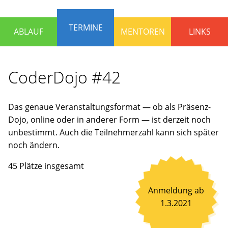
die
Programmieren
TERMINE
ABLAUF
MENTOREN
LINKS
lernen
und
Spaß
CoderDojo #42
haben
wollen.
Erfahrene
Das genaue Veranstaltungsformat — ob als Präsenz-
Mentoren
Dojo, online oder in anderer Form — ist derzeit noch
stehen
unbestimmt. Auch die Teilnehmerzahl kann sich später
bereit,
noch ändern.
um
gemeinsam
45 Plätze insgesamt
an
Ideen
Anmeldung ab
zu
1.3.2021
arbeiten
oder