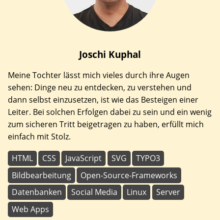
Joschi
Kuphal
Meine Tochter lässt mich vieles durch ihre Augen
sehen: Dinge neu zu entdecken, zu verstehen und
dann selbst einzusetzen, ist wie das Besteigen einer
Leiter. Bei solchen Erfolgen dabei zu sein und ein wenig
zum sicheren Tritt beigetragen zu haben, erfüllt mich
einfach mit Stolz.
HTML
CSS
JavaScript
SVG
TYPO3
Bildbearbeitung
Open-Source-Frameworks
Datenbanken
Social Media
Linux
Server
Web Apps