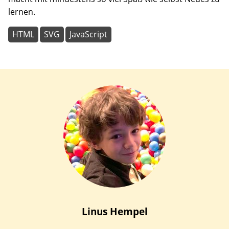
lernen.
HTML
SVG
JavaScript
Linus
Hempel