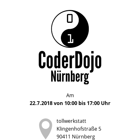
Das
CoderDojo
CoderDojo
Nürnberg
ist
Nürnberg
ein
Club
für
Kinder
und
Jugendliche
im
Am
Alter
22.7.2018
von
10:00
bis
17:00
Uhr
von
5
tollwerkstatt
bis
Klingenhofstraße 5
17
90411
Nürnberg
Jahren,