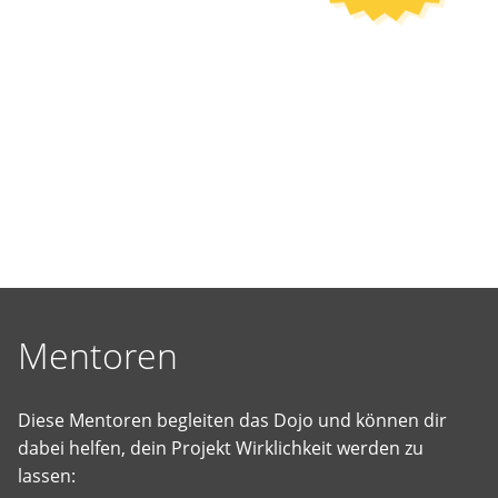
selbst
vorgeschlagene
Projekte
Wirklichkeit
werden
zu
lassen.
Mentoren
Diese Mentoren begleiten das Dojo und können dir
dabei helfen, dein Projekt Wirklichkeit werden zu
lassen: