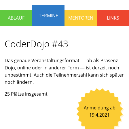
die
Programmieren
TERMINE
ABLAUF
MENTOREN
LINKS
lernen
und
Spaß
CoderDojo #43
haben
wollen.
Erfahrene
Das genaue Veranstaltungsformat — ob als Präsenz-
Mentoren
Dojo, online oder in anderer Form — ist derzeit noch
stehen
unbestimmt. Auch die Teilnehmerzahl kann sich später
bereit,
noch ändern.
um
gemeinsam
25 Plätze insgesamt
an
Ideen
Anmeldung ab
zu
19.4.2021
arbeiten
oder