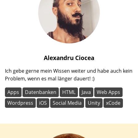
Alexandru
Ciocea
Ich gebe gerne mein Wissen weiter und habe auch kein
Problem, wenn es mal länger dauert! :)
Apps
Datenbanken
HTML
Java
Web Apps
Wordpress
iOS
Social Media
Unity
xCode