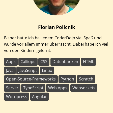
Florian
Policnik
Bisher hatte ich bei jedem CoderDojo viel Spaß und
wurde vor allem immer überrascht. Dabei habe ich viel
von den Kindern gelernt.
Apps
Calliope
CSS
Datenbanken
HTML
Java
JavaScript
Linux
Open-Source-Frameworks
Python
Scratch
Server
TypeScript
Web Apps
Websockets
Wordpress
Angular