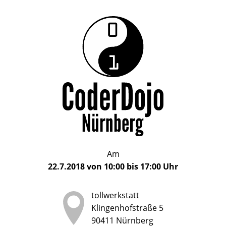
Das
CoderDojo
CoderDojo
Nürnberg
ist
Nürnberg
ein
Club
für
Kinder
und
Jugendliche
im
Am
Alter
22.7.2018
von
10:00
bis
17:00
Uhr
von
5
tollwerkstatt
bis
Klingenhofstraße 5
17
90411
Nürnberg
Jahren,