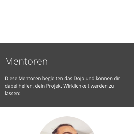
selbst
vorgeschlagene
Projekte
Wirklichkeit
werden
zu
lassen.
Mentoren
Diese Mentoren begleiten das Dojo und können dir
dabei helfen, dein Projekt Wirklichkeit werden zu
lassen: