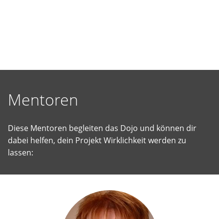
selbst
vorgeschlagene
Projekte
Wirklichkeit
werden
zu
lassen.
Mentoren
Diese Mentoren begleiten das Dojo und können dir
dabei helfen, dein Projekt Wirklichkeit werden zu
lassen: