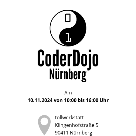
Das
CoderDojo
CoderDojo
Nürnberg
ist
Nürnberg
ein
Club
für
Kinder
und
Jugendliche
im
Am
Alter
10.11.2024
von
10:00
bis
16:00
Uhr
von
5
tollwerkstatt
bis
Klingenhofstraße 5
17
90411
Nürnberg
Jahren,