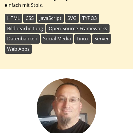
einfach mit Stolz.
HTML
CSS
JavaScript
SVG
TYPO3
Bildbearbeitung
Open-Source-Frameworks
Datenbanken
Social Media
Linux
Server
Web Apps