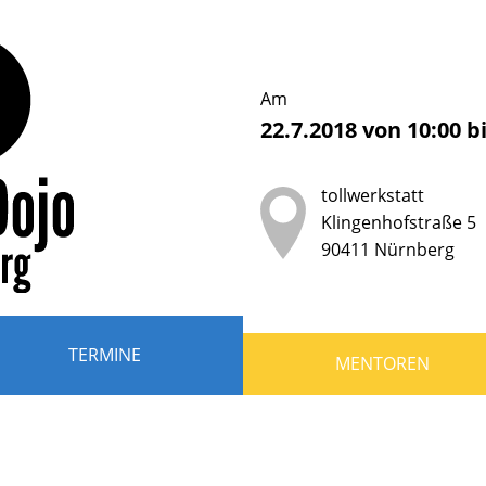
erDojo
nberg
Am
22.7.2018
von
10:00
b
b
tollwerkstatt
der
Klingenhofstraße 5
90411
Nürnberg
ndliche
r
TERMINE
MENTOREN
en,
grammieren