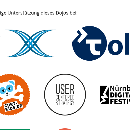
ige Unterstützung dieses Dojos bei:
curt kids
U
CURT - Das Stadtmagazin für Nürnberg, Fürth, 