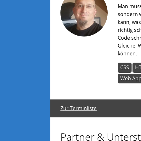
Man muss 
sondern 
kann, was
richtig s
Code schr
Gleiche. 
können.
CSS
H
Web Ap
Zur Terminliste
Partner & Unterst