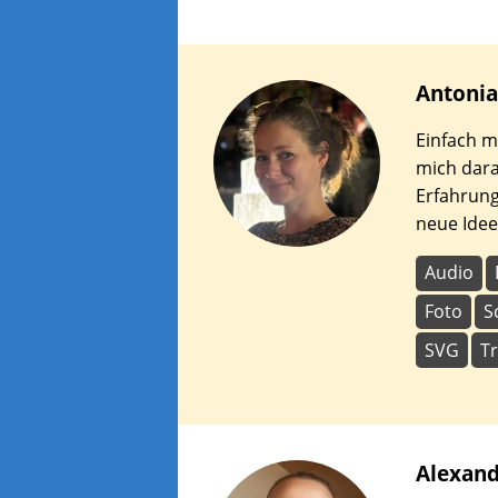
Antonia
Einfach m
mich dara
Erfahrun
neue Idee
Audio
Foto
S
SVG
Tr
Alexan