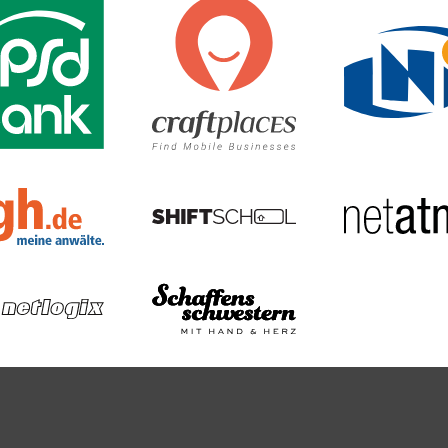
new mobility — insertEFFECT
PSD Bank Nürnberg eG
M
S
KGH Anwaltskanzlei: Kreu
VR Bank Nürnberg
Network monitoring software - PRTG | Paessler
netlogix GmbH & Co. KG
S