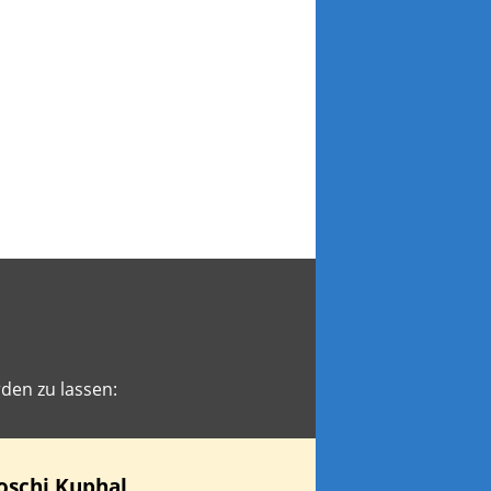
den zu lassen:
oschi
Kuphal