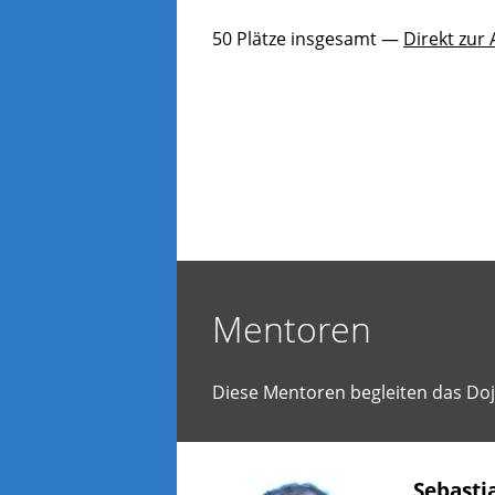
ler
und
50 Plätze insgesamt —
Direkt zur
Spa
hab
woll
Erf
Men
ste
bere
um
gem
an
Ide
Mentoren
zu
arbe
ode
Diese Mentoren begleiten das Dojo
selb
vor
Proj
Wirk
Sebasti