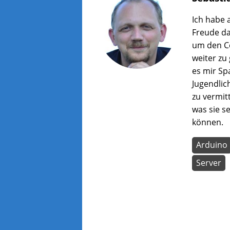
wer
zu
Ich habe 
lass
Freude d
um den C
weiter zu
es mir Sp
Jugendlic
zu vermit
was sie s
können.
Arduino
Server