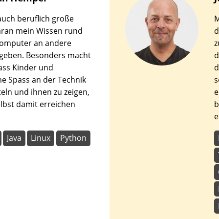
den
auch beruflich große
M
en.
aran mein Wissen rund
d
omputer an andere
z
 geben. Besonders macht
d
ass Kinder und
d
he Spass an der Technik
s
teln und ihnen zu zeigen,
e
elbst damit erreichen
b
e
Java
Linux
Python