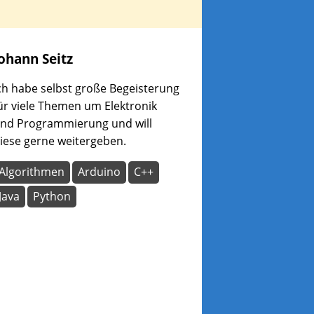
Johann
Seitz
ch habe selbst große Begeisterung
ür viele Themen um Elektronik
nd Programmierung und will
iese gerne weitergeben.
Algorithmen
Arduino
C++
Java
Python