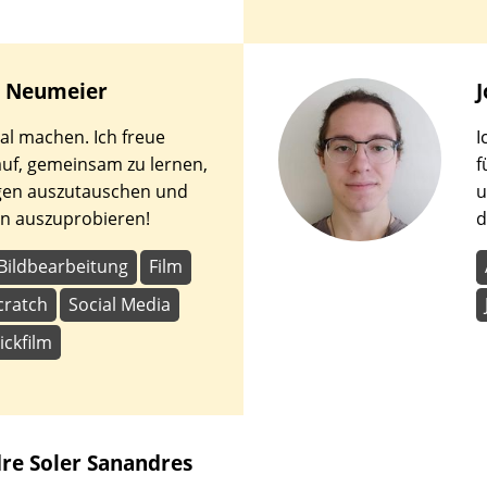
Neumeier
al machen. Ich freue
I
uf, gemeinsam zu lernen,
f
gen auszutauschen und
u
n auszuprobieren!
d
Bildbearbeitung
Film
cratch
Social Media
ickfilm
dre
Soler Sanandres