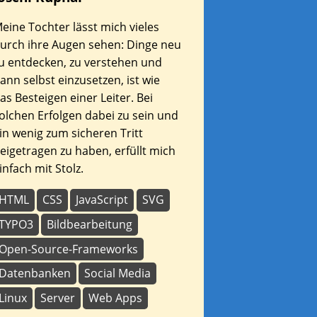
eine Tochter lässt mich vieles
urch ihre Augen sehen: Dinge neu
u entdecken, zu verstehen und
ann selbst einzusetzen, ist wie
as Besteigen einer Leiter. Bei
olchen Erfolgen dabei zu sein und
in wenig zum sicheren Tritt
eigetragen zu haben, erfüllt mich
infach mit Stolz.
HTML
CSS
JavaScript
SVG
TYPO3
Bildbearbeitung
Open-Source-Frameworks
Datenbanken
Social Media
Linux
Server
Web Apps