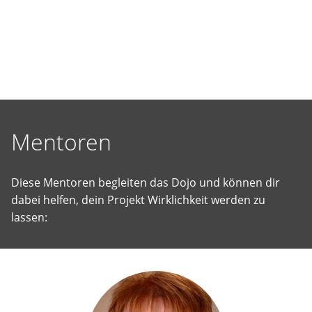
selbst
vorgeschlagene
Projekte
Wirklichkeit
werden
zu
lassen.
Mentoren
Diese Mentoren begleiten das Dojo und können dir
dabei helfen, dein Projekt Wirklichkeit werden zu
lassen: