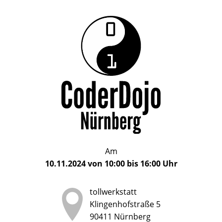
Das
CoderDojo
CoderDojo
Nürnberg
ist
Nürnberg
ein
Club
für
Kinder
und
Jugendliche
im
Am
Alter
10.11.2024
von
10:00
bis
16:00
Uhr
von
5
tollwerkstatt
bis
Klingenhofstraße 5
17
90411
Nürnberg
Jahren,