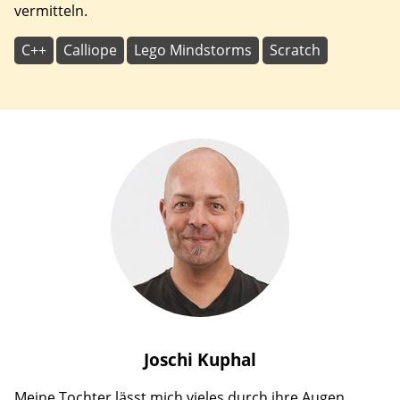
vermitteln.
C++
Calliope
Lego Mindstorms
Scratch
Joschi
Kuphal
Meine Tochter lässt mich vieles durch ihre Augen