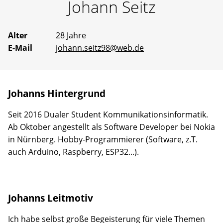
Johann
Seitz
Erfahrene
Mentoren
stehen
bereit,
Alter
28 Jahre
um
E-Mail
johann.seitz98@web.de
gemeinsam
an
Ideen
zu
arbeiten
Johanns Hintergrund
oder
selbst
vorgeschlagene
Seit 2016 Dualer Student Kommunikationsinformatik.
Projekte
Ab Oktober angestellt als Software Developer bei Nokia
Wirklichkeit
in Nürnberg. Hobby-Programmierer (Software, z.T.
werden
zu
auch Arduino, Raspberry, ESP32...).
lassen.
Johanns Leitmotiv
Ich habe selbst große Begeisterung für viele Themen