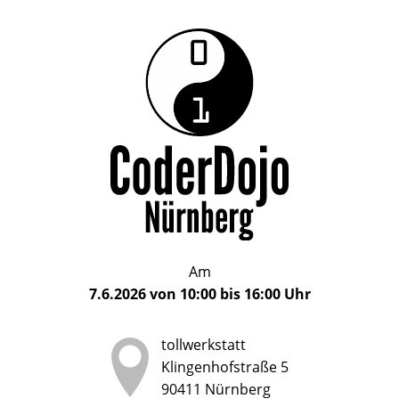
Das
CoderDojo
CoderDojo
Nürnberg
ist
Nürnberg
ein
Club
für
Kinder
und
Jugendliche
im
Am
Alter
7.6.2026
von
10:00
bis
16:00
Uhr
von
5
tollwerkstatt
bis
Klingenhofstraße 5
17
90411
Nürnberg
Jahren,