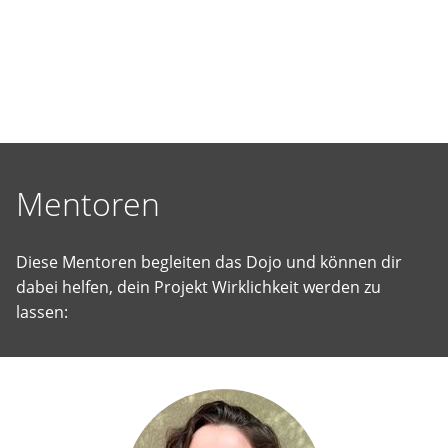
selbst
vorgeschlagene
Projekte
Wirklichkeit
werden
zu
lassen.
Mentoren
Diese Mentoren begleiten das Dojo und können dir
dabei helfen, dein Projekt Wirklichkeit werden zu
lassen: