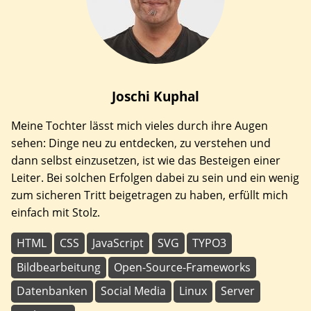
Joschi
Kuphal
Meine Tochter lässt mich vieles durch ihre Augen
sehen: Dinge neu zu entdecken, zu verstehen und
dann selbst einzusetzen, ist wie das Besteigen einer
Leiter. Bei solchen Erfolgen dabei zu sein und ein wenig
zum sicheren Tritt beigetragen zu haben, erfüllt mich
einfach mit Stolz.
HTML
CSS
JavaScript
SVG
TYPO3
Bildbearbeitung
Open-Source-Frameworks
Datenbanken
Social Media
Linux
Server